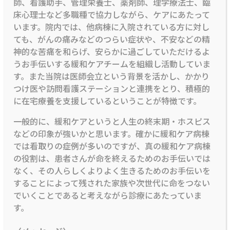
師、看護助手、管理栄養士、薬剤師、理学療法士、臨
床心理士など多職種で協力しながら、ケアにあたって
います。院内では、他病棟に入院されている方に対し
ても、がんの痛みなどのつらい症状や、不安などの精
神的な苦痛を和らげ、安らかに過ごしていただけるよ
うお手伝いする緩和ケアチームを組織し活動していま
す。また当院は医師会立という背景を活かし、かかり
つけ医や訪問看護ステーションと連携をとり、積極的
に在宅療養を支援しているということが特徴です。
一般的に、緩和ケアというと人生の終末期・ホスピス
などの印象が強いかと思います。確かに緩和ケア病棟
では看取りの症例が多いのですが、真の緩和ケア病棟
の役割は、患者さんが命を終えるためのお手伝いでは
なく、その人らしくよりよく生きるためのお手伝いを
することによって残された家族や次世代に命をつない
でいくことであると考えながら診療にあたっていま
す。