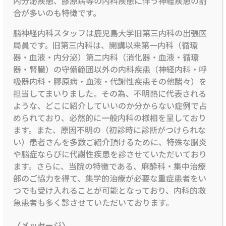
内分泌疾患、膠原病等の内科疾患に伴う神経疾患の割
合が多いのも特徴です。
脳神経内科スタッフは鹿児島大学旧第三内科の出張医
局員です。旧第三内科は、開講以来第一内科（循環
器・血液・内分泌）第二内科（消化器・血液・循環
器・腎臓）の守備範囲以外の内科疾患（神経内科・呼
吸器内科・膠原病・血液・代謝性疾患その他諸々）を
担当してまいりました。その為、不明熱に代表される
ような、どこに紹介していいのか分からない症例で占
められており、必然的に一般内科の様相を呈しており
ます。また、原因不明の（初診時に診断がつけられな
い）患者さんを多数ご紹介頂けるために、特殊な脳炎
や脳症ならびに代謝性疾患を診させていただいており
ます。さらに、当院の特徴である、麻酔科・集中治療
部のご協力を得て、集学的治療が必要な重症患者をい
つでも受け入れることが可能となっており、内科的救
急患者も多く診させていただいております。
〈メッセージ〉