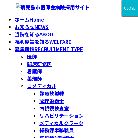
コ
ナ
CLOSE
CLOSE
CLOSE
CLOSE
CLOSE
CLOSE
CLOSE
CLOSE
CLOSE
ン
ビ
ホーム
Home
テ
ゲ
お知らせ
NEWS
ン
ー
当院を知る
ABOUT
ツ
シ
福利厚生を知る
WELFARE
へ
ョ
募集職種
RECRUITMENT TYPE
ス
ン
医師
キ
に
臨床研修医
ッ
移
看護師
プ
動
薬剤師
コメディカル
診療放射線
管理栄養士
内視鏡検査室
リハビリテーション
メディカルクラーク
総務課事務職員
診療情報管理士