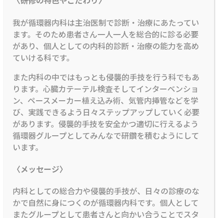
〈研修の特色やこだわり〉
我が循環器内科は主治医制で診断・治療にあたってい
ます。そのため患者さん一人一人を総合的に診る必要
があり、個人としての内科的診断・治療の能力を高め
ていける科です。
また内科の中ではもっとも侵襲的手技を行う科でもあ
ります。心臓カテーテル検査そしてインターベンショ
ン、ペースメーカー植え込み術、気管内挿管などを学
び、実践できるよう日々ステップアップしていく必要
があります。侵襲的手技を安全かつ適切に行えるよう
循環器グループとしてみんなで研鑽を積むようにして
います。
〈メッセージ〉
内科としての総合力や侵襲的手技が、日々の診療のな
かで自然に身につくのが循環器内科です。個人として
またグループとして患者さんと向かい合うことでスタ