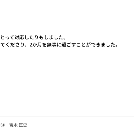
をとって対応したりもしました。
してくださり、2か月を無事に過ごすことができました。
修⑭ 吉永 匡史