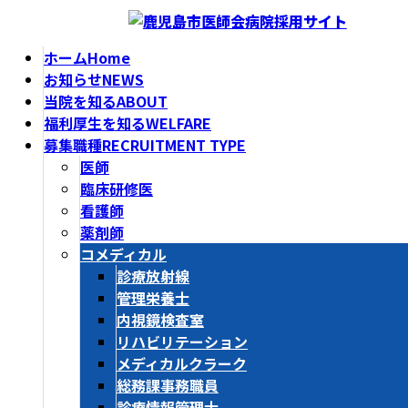
コ
ナ
ン
ビ
ホーム
Home
テ
ゲ
お知らせ
NEWS
ン
ー
当院を知る
ABOUT
ツ
シ
福利厚生を知る
WELFARE
へ
ョ
募集職種
RECRUITMENT TYPE
ス
ン
医師
キ
に
臨床研修医
ッ
移
看護師
プ
動
薬剤師
コメディカル
診療放射線
管理栄養士
内視鏡検査室
リハビリテーション
メディカルクラーク
総務課事務職員
診療情報管理士