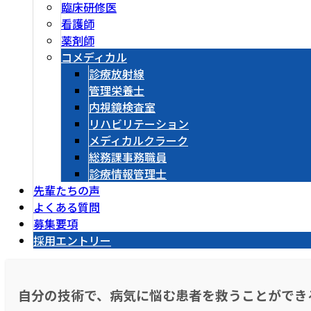
臨床研修医
看護師
薬剤師
コメディカル
診療放射線
管理栄養士
内視鏡検査室
リハビリテーション
メディカルクラーク
総務課事務職員
診療情報管理士
先輩たちの声
よくある質問
募集要項
採用エントリー
自分の技術で、病気に悩む患者を救うことができ