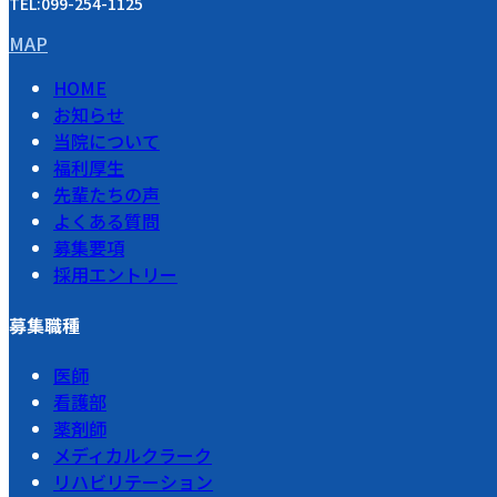
TEL:099-254-1125
MAP
HOME
お知らせ
当院について
福利厚生
先輩たちの声
よくある質問
募集要項
採用エントリー
募集職種
医師
看護部
薬剤師
メディカルクラーク
リハビリテーション