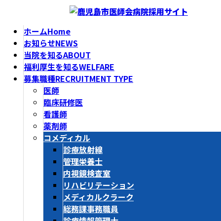
コ
ナ
ン
ビ
ホーム
Home
テ
ゲ
お知らせ
NEWS
ン
ー
当院を知る
ABOUT
ツ
シ
福利厚生を知る
WELFARE
へ
ョ
募集職種
RECRUITMENT TYPE
ス
ン
医師
キ
に
臨床研修医
ッ
移
看護師
プ
動
薬剤師
コメディカル
診療放射線
管理栄養士
内視鏡検査室
リハビリテーション
メディカルクラーク
総務課事務職員
診療情報管理士