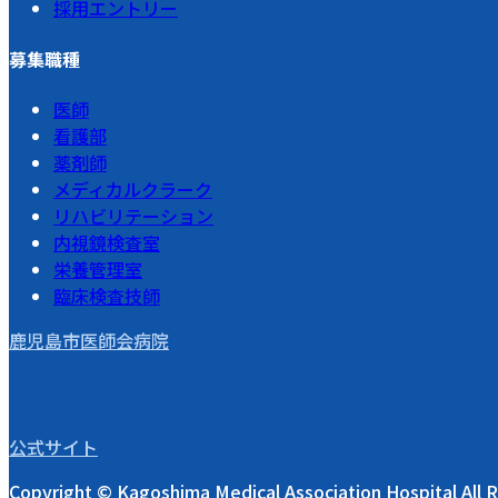
採用エントリー
募集職種
医師
看護部
薬剤師
メディカルクラーク
リハビリテーション
内視鏡検査室
栄養管理室
臨床検査技師
鹿児島市医師会病院
公式サイト
Copyright © Kagoshima Medical Association Hospital All 