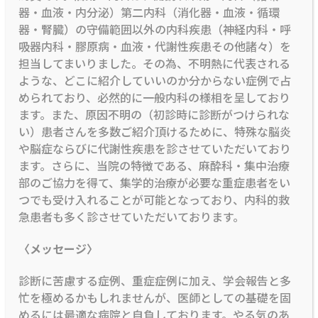
器・血液・内分泌）第二内科（消化器・血液・循環
器・腎臓）の守備範囲以外の内科疾患（神経内科・呼
吸器内科・膠原病・血液・代謝性疾患その他諸々）を
担当してまいりました。その為、不明熱に代表される
ような、どこに紹介していいのか分からない症例で占
められており、必然的に一般内科の様相を呈しており
ます。また、原因不明の（初診時に診断がつけられな
い）患者さんを多数ご紹介頂けるために、特殊な脳炎
や脳症ならびに代謝性疾患を診させていただいており
ます。さらに、当院の特徴である、麻酔科・集中治療
部のご協力を得て、集学的治療が必要な重症患者をい
つでも受け入れることが可能となっており、内科的救
急患者も多く診させていただいております。
〈メッセージ〉
診断に苦慮する症例、重症症例に加え、学会報告と多
忙を極めるかもしれませんが、医師としての基礎を固
めるには最適な病院と自負しております。やる気のあ