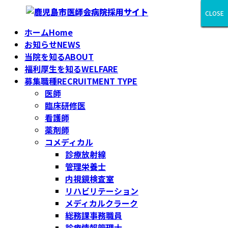
コ
ナ
CLOSE
CLOSE
CLOSE
CLOSE
CLOSE
CLOSE
CLOSE
CLOSE
CLOSE
ン
ビ
ホーム
Home
テ
ゲ
お知らせ
NEWS
ン
ー
当院を知る
ABOUT
ツ
シ
福利厚生を知る
WELFARE
へ
ョ
募集職種
RECRUITMENT TYPE
ス
ン
医師
キ
に
臨床研修医
ッ
移
看護師
プ
動
薬剤師
コメディカル
診療放射線
管理栄養士
内視鏡検査室
リハビリテーション
メディカルクラーク
総務課事務職員
診療情報管理士