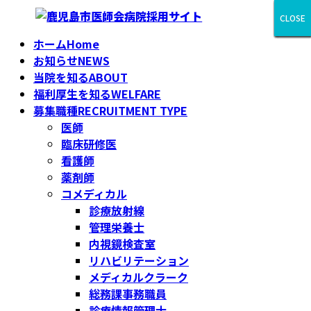
コ
ナ
CLOSE
CLOSE
CLOSE
CLOSE
CLOSE
CLOSE
CLOSE
CLOSE
CLOSE
ン
ビ
ホーム
Home
テ
ゲ
お知らせ
NEWS
ン
ー
当院を知る
ABOUT
ツ
シ
福利厚生を知る
WELFARE
へ
ョ
募集職種
RECRUITMENT TYPE
ス
ン
医師
キ
に
臨床研修医
ッ
移
看護師
プ
動
薬剤師
コメディカル
診療放射線
管理栄養士
内視鏡検査室
リハビリテーション
メディカルクラーク
総務課事務職員
診療情報管理士