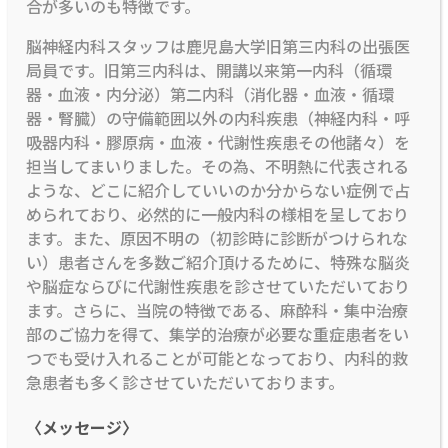
合が多いのも特徴です。
脳神経内科スタッフは鹿児島大学旧第三内科の出張医
局員です。旧第三内科は、開講以来第一内科（循環
器・血液・内分泌）第二内科（消化器・血液・循環
器・腎臓）の守備範囲以外の内科疾患（神経内科・呼
吸器内科・膠原病・血液・代謝性疾患その他諸々）を
担当してまいりました。その為、不明熱に代表される
ような、どこに紹介していいのか分からない症例で占
められており、必然的に一般内科の様相を呈しており
ます。また、原因不明の（初診時に診断がつけられな
い）患者さんを多数ご紹介頂けるために、特殊な脳炎
や脳症ならびに代謝性疾患を診させていただいており
ます。さらに、当院の特徴である、麻酔科・集中治療
部のご協力を得て、集学的治療が必要な重症患者をい
つでも受け入れることが可能となっており、内科的救
急患者も多く診させていただいております。
〈メッセージ〉