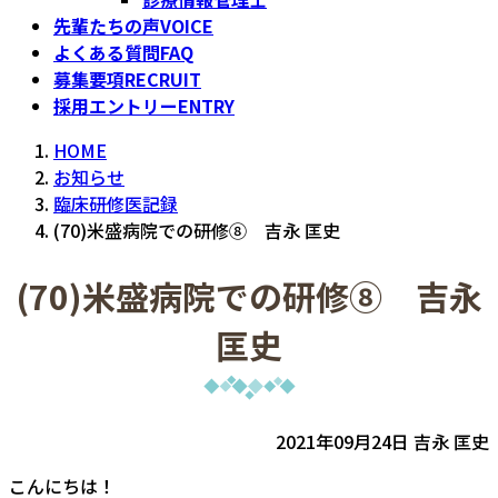
先輩たちの声
VOICE
よくある質問
FAQ
募集要項
RECRUIT
採用エントリー
ENTRY
HOME
お知らせ
臨床研修医記録
(70)米盛病院での研修⑧ 吉永 匡史
(70)米盛病院での研修⑧ 吉永
匡史
2021年09月24日 吉永 匡史
こんにちは！