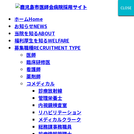
コ
ナ
CLOSE
CLOSE
CLOSE
CLOSE
CLOSE
CLOSE
CLOSE
CLOSE
CLOSE
ン
ビ
ホーム
Home
テ
ゲ
お知らせ
NEWS
ン
ー
当院を知る
ABOUT
ツ
シ
福利厚生を知る
WELFARE
へ
ョ
募集職種
RECRUITMENT TYPE
ス
ン
医師
キ
に
臨床研修医
ッ
移
看護師
プ
動
薬剤師
コメディカル
診療放射線
管理栄養士
内視鏡検査室
リハビリテーション
メディカルクラーク
総務課事務職員
診療情報管理士