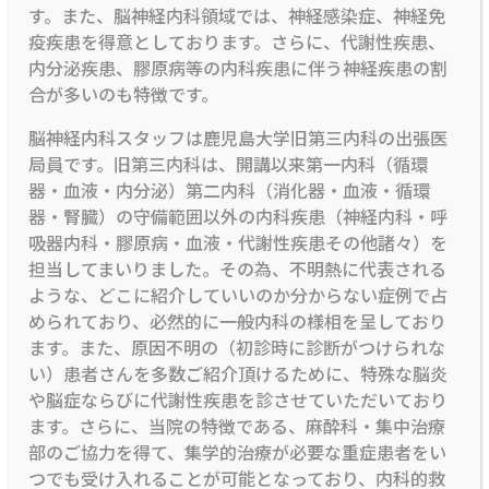
す。また、脳神経内科領域では、神経感染症、神経免
疫疾患を得意としております。さらに、代謝性疾患、
内分泌疾患、膠原病等の内科疾患に伴う神経疾患の割
合が多いのも特徴です。
脳神経内科スタッフは鹿児島大学旧第三内科の出張医
局員です。旧第三内科は、開講以来第一内科（循環
器・血液・内分泌）第二内科（消化器・血液・循環
器・腎臓）の守備範囲以外の内科疾患（神経内科・呼
吸器内科・膠原病・血液・代謝性疾患その他諸々）を
担当してまいりました。その為、不明熱に代表される
ような、どこに紹介していいのか分からない症例で占
められており、必然的に一般内科の様相を呈しており
ます。また、原因不明の（初診時に診断がつけられな
い）患者さんを多数ご紹介頂けるために、特殊な脳炎
や脳症ならびに代謝性疾患を診させていただいており
ます。さらに、当院の特徴である、麻酔科・集中治療
部のご協力を得て、集学的治療が必要な重症患者をい
つでも受け入れることが可能となっており、内科的救