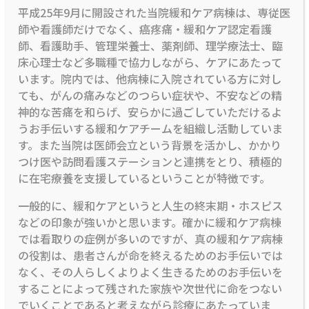
平成25年9月に開設された当院緩和ケア病棟は、専従医
師や看護師だけでなく、癌疼痛・緩和ケア認定看護
師、看護助手、管理栄養士、薬剤師、理学療法士、臨
床心理士など多職種で協力しながら、ケアにあたって
います。院内では、他病棟に入院されている方に対し
ても、がんの痛みなどのつらい症状や、不安などの精
神的な苦痛を和らげ、安らかに過ごしていただけるよ
うお手伝いする緩和ケアチームを組織し活動していま
す。また当院は医師会立という背景を活かし、かかり
つけ医や訪問看護ステーションと連携をとり、積極的
に在宅療養を支援しているということが特徴です。
一般的に、緩和ケアというと人生の終末期・ホスピス
などの印象が強いかと思います。確かに緩和ケア病棟
では看取りの症例が多いのですが、真の緩和ケア病棟
の役割は、患者さんが命を終えるためのお手伝いでは
なく、その人らしくよりよく生きるためのお手伝いを
することによって残された家族や次世代に命をつない
でいくことであると考えながら診療にあたっていま