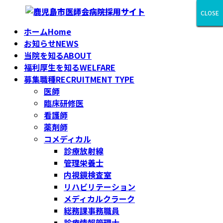
コ
ナ
CLOSE
CLOSE
CLOSE
CLOSE
CLOSE
CLOSE
CLOSE
CLOSE
CLOSE
ン
ビ
ホーム
Home
テ
ゲ
お知らせ
NEWS
ン
ー
当院を知る
ABOUT
ツ
シ
福利厚生を知る
WELFARE
へ
ョ
募集職種
RECRUITMENT TYPE
ス
ン
医師
キ
に
臨床研修医
ッ
移
看護師
プ
動
薬剤師
コメディカル
診療放射線
管理栄養士
内視鏡検査室
リハビリテーション
メディカルクラーク
総務課事務職員
診療情報管理士