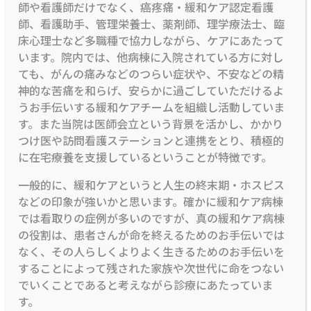
師や看護師だけでなく、癌疼痛・緩和ケア認定看護
師、看護助手、管理栄養士、薬剤師、理学療法士、臨
床心理士など多職種で協力しながら、ケアにあたって
います。院内では、他病棟に入院されている方に対し
ても、がんの痛みなどのつらい症状や、不安などの精
神的な苦痛を和らげ、安らかに過ごしていただけるよ
うお手伝いする緩和ケアチームを組織し活動していま
す。また当院は医師会立という背景を活かし、かかり
つけ医や訪問看護ステーションと連携をとり、積極的
に在宅療養を支援しているということが特徴です。
一般的に、緩和ケアというと人生の終末期・ホスピス
などの印象が強いかと思います。確かに緩和ケア病棟
では看取りの症例が多いのですが、真の緩和ケア病棟
の役割は、患者さんが命を終えるためのお手伝いでは
なく、その人らしくよりよく生きるためのお手伝いを
することによって残された家族や次世代に命をつない
でいくことであると考えながら診療にあたっていま
す。