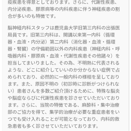
疫疾患を得意としております。さらに、代謝性疾患、
内分泌疾患、膠原病等の内科疾患に伴う神経疾患の割
合が多いのも特徴です。
脳神経内科スタッフは鹿児島大学旧第三内科の出張医
局員です。旧第三内科は、開講以来第一内科（循環
器・血液・内分泌）第二内科（消化器・血液・循環
器・腎臓）の守備範囲以外の内科疾患（神経内科・呼
吸器内科・膠原病・血液・代謝性疾患その他諸々）を
担当してまいりました。その為、不明熱に代表される
ような、どこに紹介していいのか分からない症例で占
められており、必然的に一般内科の様相を呈しており
ます。また、原因不明の（初診時に診断がつけられな
い）患者さんを多数ご紹介頂けるために、特殊な脳炎
や脳症ならびに代謝性疾患を診させていただいており
ます。さらに、当院の特徴である、麻酔科・集中治療
部のご協力を得て、集学的治療が必要な重症患者をい
つでも受け入れることが可能となっており、内科的救
急患者も多く診させていただいております。