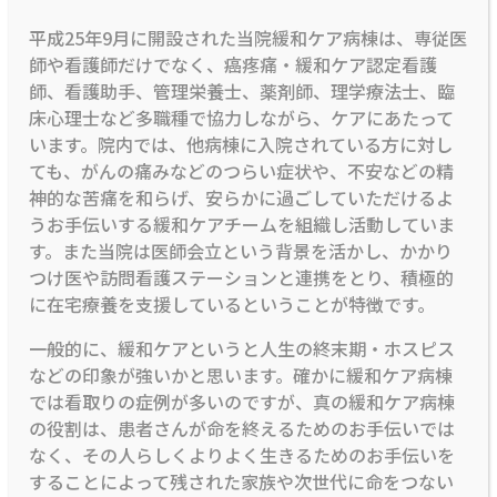
平成25年9月に開設された当院緩和ケア病棟は、専従医
師や看護師だけでなく、癌疼痛・緩和ケア認定看護
師、看護助手、管理栄養士、薬剤師、理学療法士、臨
床心理士など多職種で協力しながら、ケアにあたって
います。院内では、他病棟に入院されている方に対し
ても、がんの痛みなどのつらい症状や、不安などの精
神的な苦痛を和らげ、安らかに過ごしていただけるよ
うお手伝いする緩和ケアチームを組織し活動していま
す。また当院は医師会立という背景を活かし、かかり
つけ医や訪問看護ステーションと連携をとり、積極的
に在宅療養を支援しているということが特徴です。
一般的に、緩和ケアというと人生の終末期・ホスピス
などの印象が強いかと思います。確かに緩和ケア病棟
では看取りの症例が多いのですが、真の緩和ケア病棟
の役割は、患者さんが命を終えるためのお手伝いでは
なく、その人らしくよりよく生きるためのお手伝いを
することによって残された家族や次世代に命をつない