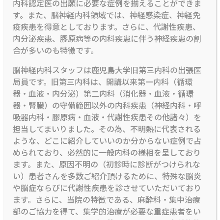
内科認定医の出願に必要な症例を揃えることができま
す。また、脳神経内科領域では、神経感染症、神経免
疫疾患を得意としております。さらに、代謝性疾患、
内分泌疾患、膠原病等の内科疾患に伴う神経疾患の割
合が多いのも特徴です。
脳神経内科スタッフは鹿児島大学旧第三内科の出張医
局員です。旧第三内科は、開講以来第一内科（循環
器・血液・内分泌）第二内科（消化器・血液・循環
器・腎臓）の守備範囲以外の内科疾患（神経内科・呼
吸器内科・膠原病・血液・代謝性疾患その他諸々）を
担当してまいりました。その為、不明熱に代表される
ような、どこに紹介していいのか分からない症例で占
められており、必然的に一般内科の様相を呈しており
ます。また、原因不明の（初診時に診断がつけられな
い）患者さんを多数ご紹介頂けるために、特殊な脳炎
や脳症ならびに代謝性疾患を診させていただいており
ます。さらに、当院の特徴である、麻酔科・集中治療
部のご協力を得て、集学的治療が必要な重症患者をい