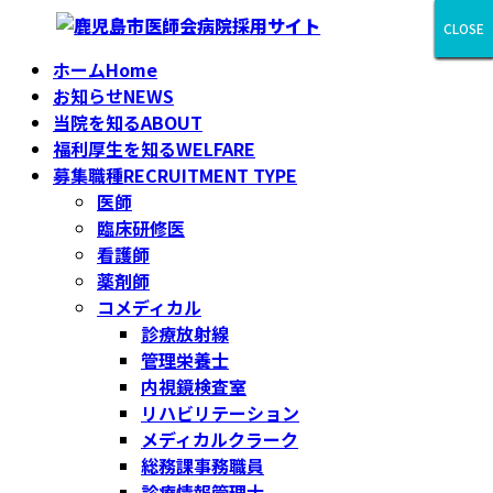
コ
ナ
CLOSE
CLOSE
CLOSE
CLOSE
CLOSE
CLOSE
CLOSE
CLOSE
CLOSE
ン
ビ
ホーム
Home
テ
ゲ
お知らせ
NEWS
ン
ー
当院を知る
ABOUT
ツ
シ
福利厚生を知る
WELFARE
へ
ョ
募集職種
RECRUITMENT TYPE
ス
ン
医師
キ
に
臨床研修医
ッ
移
看護師
プ
動
薬剤師
コメディカル
診療放射線
管理栄養士
内視鏡検査室
リハビリテーション
メディカルクラーク
総務課事務職員
診療情報管理士